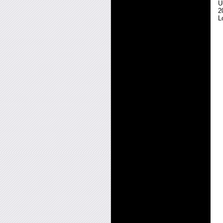
U
2
L