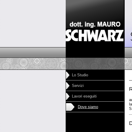
Lo Studio
Servizi
R
Lavori eseguiti
a
l
Dove siamo
S
D